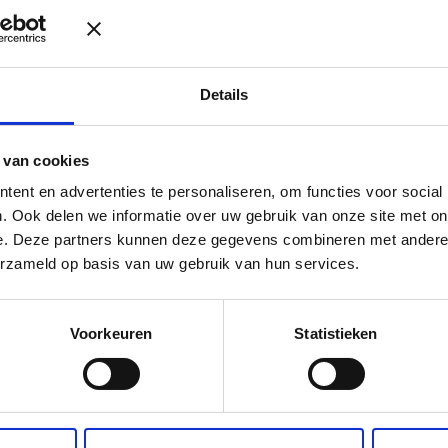
Details
 van cookies
ent en advertenties te personaliseren, om functies voor social
. Ook delen we informatie over uw gebruik van onze site met on
e. Deze partners kunnen deze gegevens combineren met andere i
erzameld op basis van uw gebruik van hun services.
Voorkeuren
Statistieken
t beste aansluit bij de specifieke
Onze juristen werken
t één vast aanspreekpunt die uw
kunnen ook voor een 
rgen we voor maximale
intensiteit van de s
nde ondersteuning. Om u
fluctueren. Onze wer
rt uw contactpersoon de
cliënt. Afhankelijk v