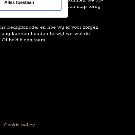
s of capaciteit benodigdheden, kunnen we op-
Alles toestaan
ten dus even makkelijk weer een stap terug,
 aan onnodige kosten.
ns bedrijfsmodel
en hoe wij er voor zorgen
 laag kunnen houden terwijl we wel de
 Of bekijk
ons team
.
Cookie policy