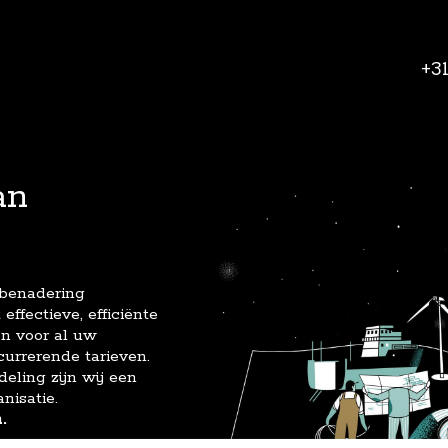
+3
an
 benadering
effectieve, efficiënte
en voor al uw
currerende tarieven.
deling zijn wij een
nisatie.
.