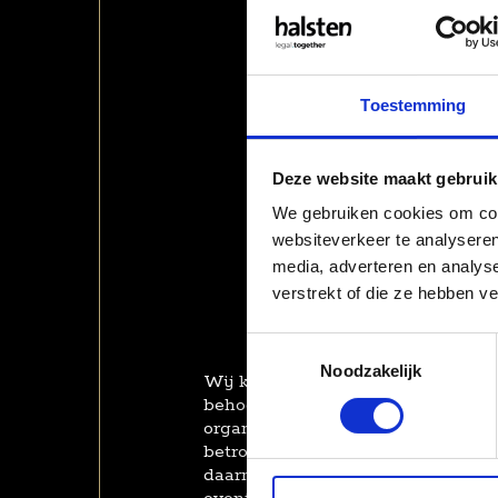
Toestemming
Deze website maakt gebruik
We gebruiken cookies om cont
websiteverkeer te analyseren
media, adverteren en analys
verstrekt of die ze hebben v
Toestemmingsselectie
Noodzakelijk
Wij koppelen u aan de jurist die he
behoeften van uw organisatie. Me
organisatie door en door kent, zo
betrokkenheid en de meest passe
daarnaast te ontlasten, coördinee