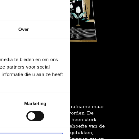
Over
 media te bieden en om ons
ze partners voor social
nformatie die u aan ze heeft
Marketing
 voornamelijk op basis van uurafname maar
afgebakend project ingezet worden. De
amenwerking kan door de jaren heen sterk
kwijze wordt geleid door de behoefte van de
an de complexiteit van de vraagstukken,