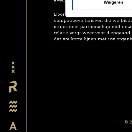
eventuele inzet van andere specia
Weigeren
Door middel van een hoge cliëntt
competitieve tarieven die we biede
structureel partnerschap met onze
relatie zorgt weer voor diepgaand 
dat we korte lijnen met uw organi
© 2