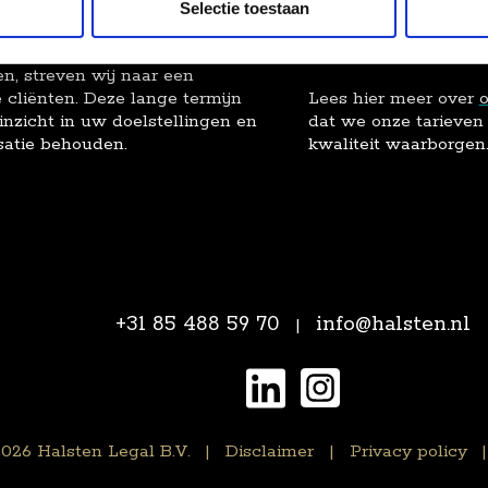
listen binnen het Halsten team.
specifieke expertise
Selectie toestaan
en afschalen. We zet
zodat u nooit vastzit
evredenheid in combinatie met de
n, streven wij naar een
 cliënten. Deze lange termijn
Lees hier meer over
o
inzicht in uw doelstellingen en
dat we onze tarieven
satie behouden.
kwaliteit waarborgen.
+31 85 488 59 70
info@halsten.nl
026 Halsten Legal B.V.
Disclaimer
Privacy policy