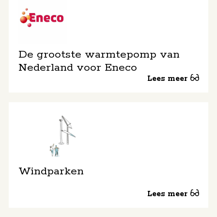
Industries
Strategic
Partners
Fund,
gesteund
De grootste warmtepomp van
door de
Nederland voor Eneco
Nederlandse
Lees meer
pensioenfondsen
PMT en
PME.
Team:
Eliane
,
Koelmans
Laura
,
Eelzak
Windparken
Charlotte
Caris
Lees meer