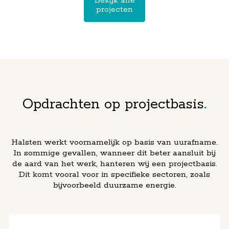
Bekijk alle
bijgestaan
B.V.)
projecten
EUR 1
bij een
bijgestaan
miljoen
series D
bij de
voor hun
investeringsronde
verkoop
slimme
waarbij
van 80%
en veilige
EFFCT
van de
laadkasten
Photonics
aandelen
voor e-
EUR 35
aan LG
bike
miljoen
Electronics.
batterijen.
kapitaal
Opdrachten op projectbasis
Team:
heeft
Eliane
Team:
Eliane
opgehaald
Koelmans
,
Koelmans
bij
Charlotte
Halsten werkt voornamelijk op basis van uurafname.
diverse
Caris
In sommige gevallen, wanneer dit beter aansluit bij
investeerders,
de aard van het werk, hanteren wij een projectbasis.
waarvan
Dit komt vooral voor in specifieke sectoren, zoals
EUR 20
bijvoorbeeld duurzame energie.
miljoen
wordt
geïnvesteerd
door
Innovation