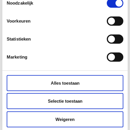
ondernemingen
Noodzakelijk
Voorkeuren
Geslaagd Seminar & Jonge Juristen Borrel
Statistieken
De Evolutie van Legal Operations
Marketing
Aanbod Juridische Trainingen
Alles toestaan
Seminar Energietransitie & Jonge Juristen
Borrel
Selectie toestaan
Wet opheffing verpandingsverboden
Weigeren