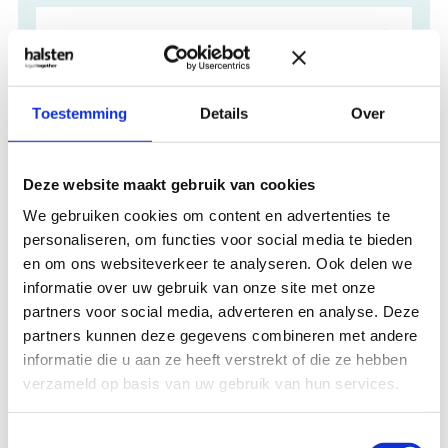
EU Digital Decade: Data Act
Toestemming
Details
Over
Arbeidsrecht Update: Ziekteverzuim
Deze website maakt gebruik van cookies
Aanbod Arbeidsrechttrainingen
We gebruiken cookies om content en advertenties te
personaliseren, om functies voor social media te bieden
en om ons websiteverkeer te analyseren. Ook delen we
EU Digital Decade: Nieuwe wetgeving
informatie over uw gebruik van onze site met onze
die uw organisatie raakt
partners voor social media, adverteren en analyse. Deze
partners kunnen deze gegevens combineren met andere
informatie die u aan ze heeft verstrekt of die ze hebben
AI Contract Review
verzameld op basis van uw gebruik van hun services.
Vernieuwde SBI-codes voor
Toestemmingsselectie