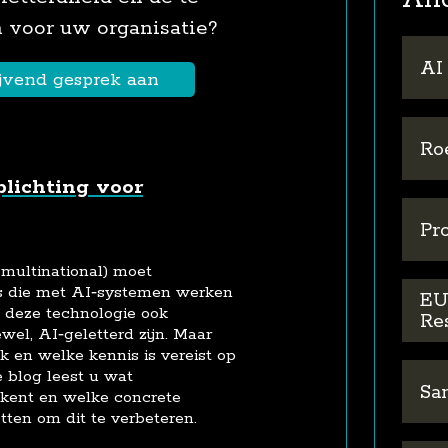
voor uw organisatie?
AI
ijvend gesprek aan
Ro
plichting voor
Pro
multinational) moet
 die met AI‑systemen werken
EU
 deze technologie ook
Re
wel, AI‑geletterd zijn. Maar
jk en welke kennis is vereist op
 blog leest u wat
Sa
ekent en welke concrete
tten om dit te verbeteren.