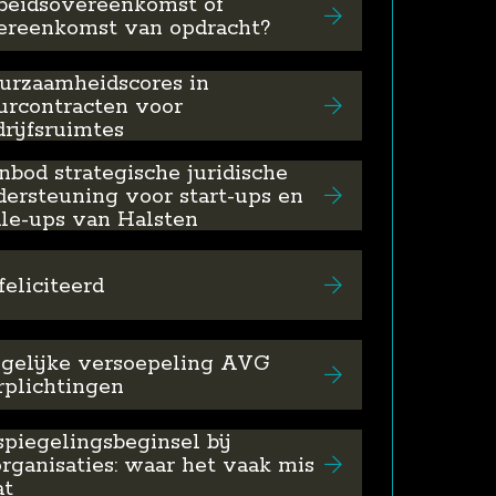
beidsovereenkomst of
ereenkomst van opdracht?
urzaamheidscores in
urcontracten voor
rijfsruimtes
nbod strategische juridische
dersteuning voor start-ups en
ale-ups van Halsten
eliciteerd
gelijke versoepeling AVG
rplichtingen
spiegelingsbeginsel bij
organisaties: waar het vaak mis
at