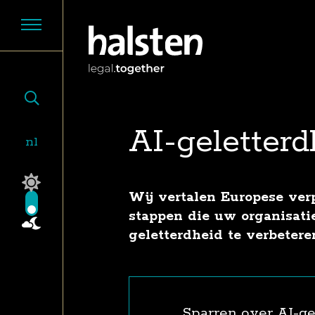
AI-geletterd
nl
juni 2026
Wij vertalen Europese ver
stappen die uw organisati
geletterdheid te verbetere
Sparren over AI-ge