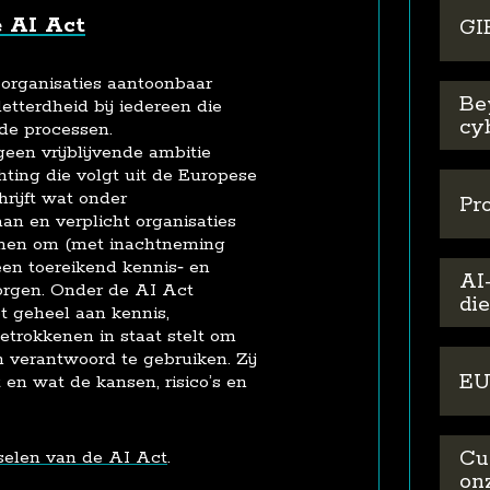
e AI Act
GI
 organisaties aantoonbaar
Be
tterdheid bij iedereen die
cy
rde processen.
een vrijblijvende ambitie
ting die volgt uit de Europese
rijft wat onder
Pro
an en verplicht organisaties
men om (met inachtneming
 een toereikend kennis‑ en
AI
orgen. Onder de AI Act
di
t geheel aan kennis,
etrokkenen in staat stelt om
verantwoord te gebruiken. Zij
EU
en wat de kansen, risico’s en
Cu
selen van de AI Act
.
on