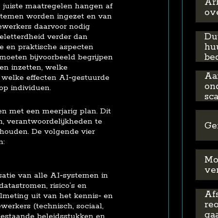
Ar
e juiste maatregelen hangen af
ov
stemen worden ingezet en van
ewerkers daarvoor nodig
Du
eletterdheid verder dan
hu
he en praktische aspecten
bed
moeten bijvoorbeeld begrijpen
en inzetten, welke
Aa
 welke effecten AI‑gestuurde
on
p individuen.
sc
n met een meerjarig plan. Dit
en, verantwoordelijkheden te
Gef
 houden. De volgende vier
n:
Mo
ve
atie van alle AI‑systemen in
 datastromen, risico’s en
Af
lmeting uit van het kennis‑ en
re
erkers (technisch, sociaal,
ga
 bestaande beleidsstukken en