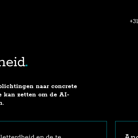
+3
heid
plichtingen naar concrete
e kan zetten om de AI-
n.
And
letterdheid en de te