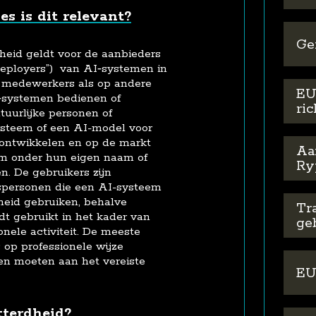
s is dit relevant?
Ge
heid geldt voor de aanbieders
“deployers”) van AI‑systemen in
n medewerkers als op andere
EU
‑systemen bedienen of
ric
tuurlijke personen of
ysteem of een AI-model voor
 ontwikkelen en op de markt
Aa
em onder hun eigen naam of
Ry
. De gebruikers zijn
tspersonen die een AI-systeem
heid gebruiken, behalve
Tra
t gebruikt in het kader van
ge
onele activiteit. De meeste
 op professionele wijze
en moeten aan het vereiste
EU
tterdheid?