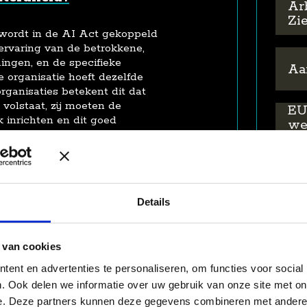
Ar
Zi
 wordt in de AI Act gekoppeld
ervaring van de betrokkene,
ingen, en de specifieke
Aa
e organisatie hoeft dezelfde
organisaties betekent dit dat
 volstaat, zij moeten de
EU
k inrichten en dit goed
we
t alle relevante personen
raa
rmeerde keuzes met betrekking
n. Denk daarbij aan:
AI
Details
optreedt als aanbieder
elen) of als gebruiker (inzet
Ve
en welke verplichtingen
on
 van cookies
ent en advertenties te personaliseren, om functies voor social
Ge
oofdlijnen wat AI is, hoe
. Ook delen we informatie over uw gebruik van onze site met on
Jur
 waarom ze worden ingezet,
e. Deze partners kunnen deze gegevens combineren met andere i