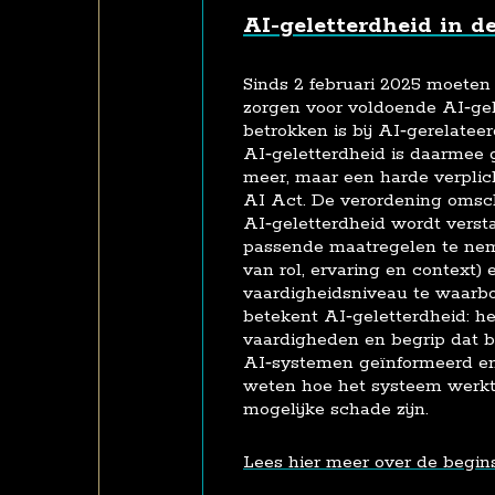
AI-geletterdheid in d
Sinds 2 februari 2025 moeten
zorgen voor voldoende AI‑gele
betrokken is bij AI‑gerelatee
AI‑geletterdheid is daarmee g
meer, maar een harde verplich
AI Act. De verordening omsch
AI‑geletterdheid wordt versta
passende maatregelen te ne
van rol, ervaring en context)
vaardigheidsniveau te waarb
betekent AI‑geletterdheid: he
vaardigheden en begrip dat b
AI‑systemen geïnformeerd en 
weten hoe het systeem werkt 
mogelijke schade zijn.
Lees hier meer over de begin