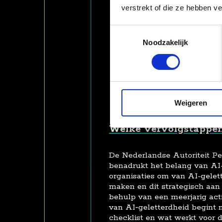
en welke voordelen én risi
verstrekt of die ze hebben v
Risicobewustzijn en mit
Er is zicht op welke AI‑s
Toestemmingsselectie
risiconiveau daarbij past (
Noodzakelijk
welke maatregelen, contro
om die risico’s te beheerse
Aansluiting op het gebru
Opleiding en instructie slu
verantwoordelijkheden: va
teams tot verdiepende trai
Weigeren
inkopers, beslissers en toe
Welke vervolgstappen
De Nederlandse Autoriteit P
benadrukt het belang van AI-
organisaties om van AI-gelette
maken en dit strategisch aan
behulp van een meerjarig act
van AI‑geletterdheid begint 
checklist en wat werkt voor d