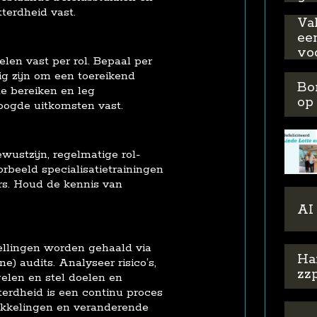
terdheid vast.
Va
ee
vo
len vast per rol. Bepaal per
ig zijn om een toereikend
Bo
te bereiken en leg
op
oogde uitkomsten vast.
wustzijn, regelmatige rol-
orbeeld specialisatietrainingen
rs. Houd de kennis van
AI
tellingen worden gehaald via
Ha
e) audits. Analyseer risico’s,
zzp
gelen en stel doelen en
terdheid is een continu proces
ikkelingen en veranderende