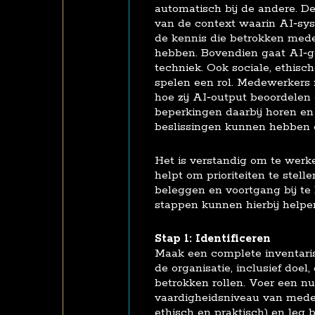
automatisch bij de andere. D
van de context waarin AI‑sy
de kennis die betrokken med
hebben. Bovendien gaat AI‑g
techniek. Ook sociale, ethisc
spelen een rol. Medewerkers 
hoe zij AI‑output beoordelen 
beperkingen daarbij horen en
beslissingen kunnen hebben o
Het is verstandig om te werke
helpt om prioriteiten te stell
beleggen en voortgang bij te
stappen kunnen hierbij helpe
Stap 1: Identificeren
Maak een complete inventaris
de organisatie, inclusief doel,
betrokken rollen. Voer een nu
vaardigheidsniveau van medew
ethisch en praktisch) en leg