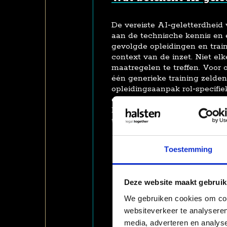
De vereiste AI‑geletterdheid
aan de technische kennis en 
gevolgde opleidingen en train
context van de inzet. Niet elk
maatregelen te treffen. Voor 
één generieke training zelden
opleidingsaanpak rol‑specifie
documenteren. Het doel is da
binnen de organisatie geïnfo
tot AI-systemen kunnen make
Heldere rolafbakening
Toestemming
De organisatie weet of zij 
(ontwikkelt of laat ontwikk
van andermans systemen) 
Deze website maakt gebruik
daarbij horen.
Basiskennis over AI
We gebruiken cookies om cont
Medewerkers begrijpen in h
websiteverkeer te analyseren
systemen werken, waar en
media, adverteren en analys