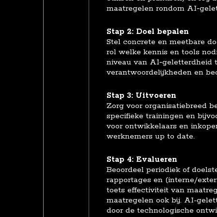
maatregelen rondom AI‑gelet
Stap 2: Doel bepalen
Stel concrete en meetbare doe
rol welke kennis en tools nod
niveau van AI‑geletterdheid 
verantwoordelijkheden en be
Stap 3: Uitvoeren
Zorg voor organisatiebreed be
specifieke trainingen en bijvo
voor ontwikkelaars en inkope
werknemers up to date.
Stap 4: Evalueren
Beoordeel periodiek of doels
rapportages en (interne/extern
toets effectiviteit van maatre
maatregelen ook bij. AI-gelet
door de technologische ontw