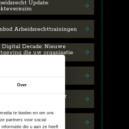
beidsrecht Update:
ekteverzuim
nbod Arbeidsrechttrainingen
 Digital Decade: Nieuwe
tgeving die uw organisatie
kt
 Contract Review
Over
rnieuwde SBI-codes voor
dernemingen
 media te bieden en om ons
slaagd Seminar & Jonge
ze partners voor social
isten Borrel
nformatie die u aan ze heeft