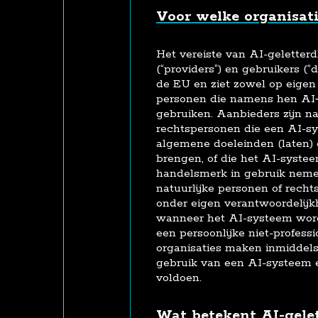
Voor welke organisatie
Het vereiste van AI-geletterd
(“providers”) en gebruikers (
de EU en ziet zowel op eige
personen die namens hen AI
gebruiken. Aanbieders zijn na
rechtspersonen die een AI-s
algemene doeleinden (laten)
brengen, of die het AI-syste
handelsmerk in gebruik nemen
natuurlijke personen of rech
onder eigen verantwoordelijk
wanneer het AI-systeem word
een persoonlijke niet-professi
organisaties maken inmiddels
gebruik van een AI-systeem 
voldoen.
Wat betekent AI-gele