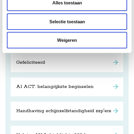
Alles toestaan
Vakantieopbouw tijdens ziekte: een
veelvoorkomende valkuil voor
werkgevers
Selectie toestaan
Bonusregeling: waar werkgevers op
Weigeren
moeten letten
Gefeliciteerd
AI ACT: belangrijkste beginselen
Handhaving schijnzelfstandigheid zzp'ers