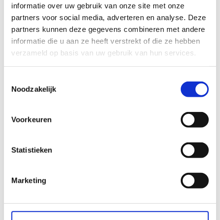
informatie over uw gebruik van onze site met onze
van opdracht?
partners voor social media, adverteren en analyse. Deze
partners kunnen deze gegevens combineren met andere
Duurzaamheidscores in huurcontracten
informatie die u aan ze heeft verstrekt of die ze hebben
voor bedrijfsruimtes
verzameld op basis van uw gebruik van hun services.
Aanbod strategische juridische
Toestemmingsselectie
ondersteuning voor start-ups en scale-
Noodzakelijk
ups van Halsten
Voorkeuren
Gefeliciteerd
Statistieken
Mogelijke versoepeling AVG
verplichtingen
Marketing
Afspiegelingsbeginsel bij reorganisaties:
waar het vaak mis gaat